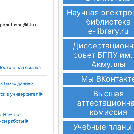
Научная электро
библиотека
pirantbspu@bk.ru
e-library.ru
Диссертацион
совет БГПУ им.
Акмуллы
Постоянная ссылка
Мы ВКонтакт
х базах данных
Высшая
ск в университет ▶︎
аттестационн
комиссия
 Научно-
кой работы ▶︎
Учебные планы