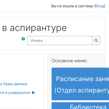
Вы не вошли в систему (
Вход
)
 в аспирантуре
Искать
Искать
Пропустить Основное меню
Основное меню
Расписание зан
х базах данных
(Отдел аспирант
ск в университет ▶︎
Библиотека