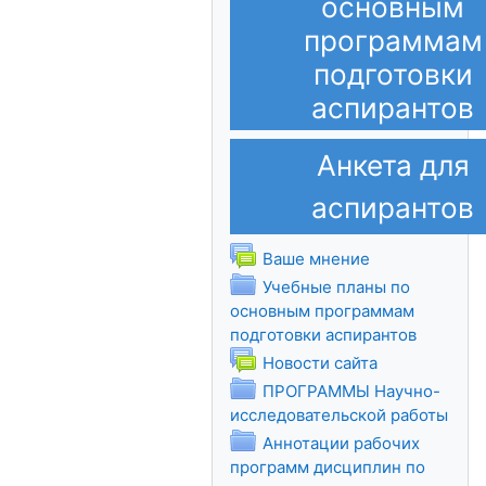
основным
программам
подготовки
аспирантов
Анкета для
аспирантов
Форум
Ваше мнение
Учебные планы по
основным программам
Папка
подготовки аспирантов
Форум
Новости сайта
ПРОГРАММЫ Научно-
Папк
исследовательской работы
Аннотации рабочих
программ дисциплин по